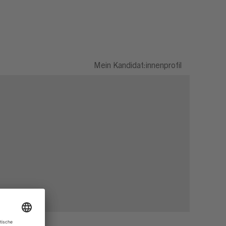
Mein Kandidat:innenprofil