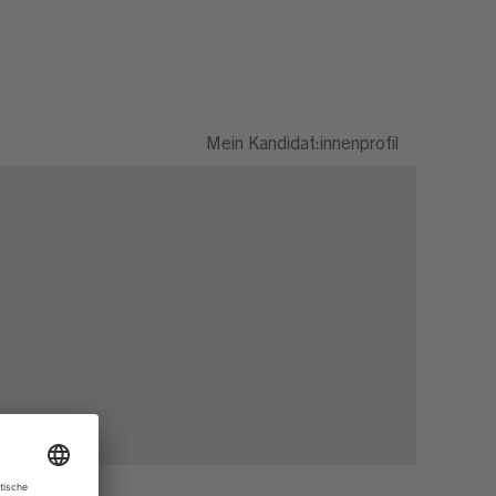
Mein Kandidat:innenprofil