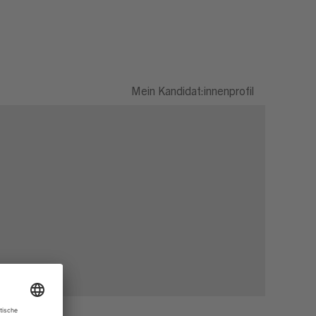
Mein Kandidat:innenprofil