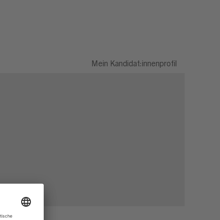
Mein Kandidat:innenprofil