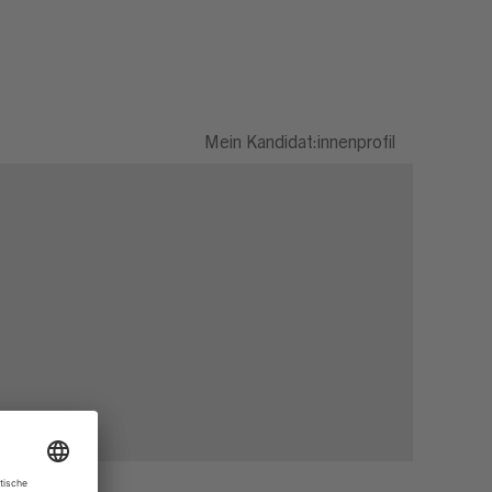
Mein Kandidat:innenprofil