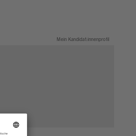
Mein Kandidat:innenprofil