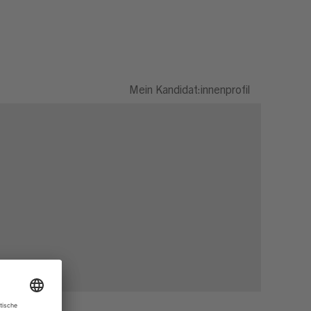
Mein Kandidat:innenprofil