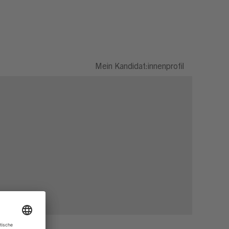
Mein Kandidat:innenprofil