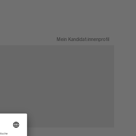
Mein Kandidat:innenprofil