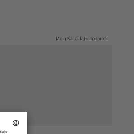
Mein Kandidat:innenprofil