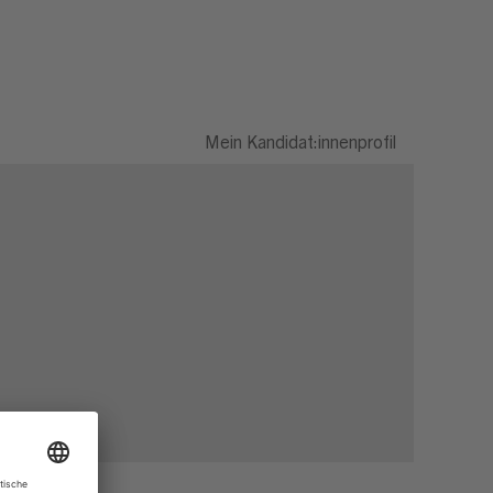
Mein Kandidat:innenprofil