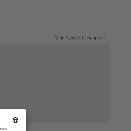
Mein Kandidat:innenprofil