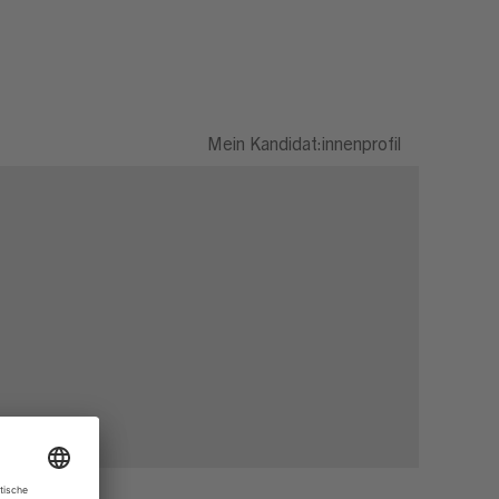
Mein Kandidat:innenprofil