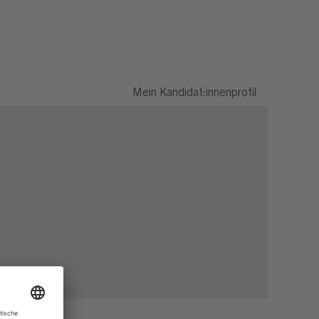
Mein Kandidat:innenprofil