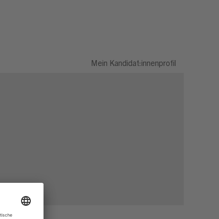
Mein Kandidat:innenprofil