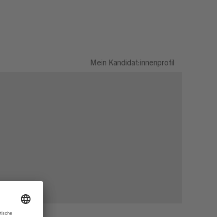
Mein Kandidat:innenprofil