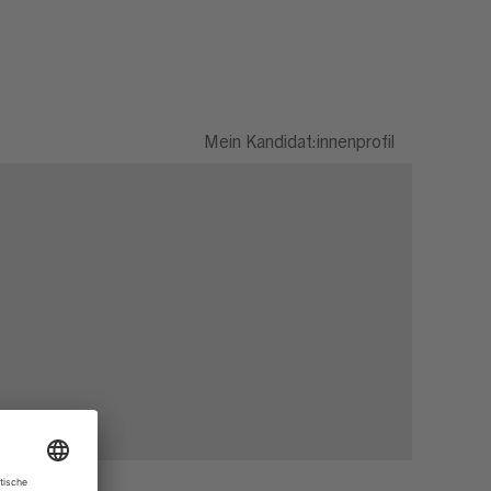
Mein Kandidat:innenprofil