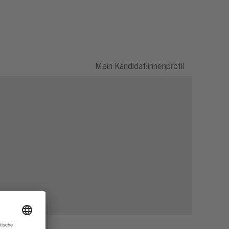
Mein Kandidat:innenprofil