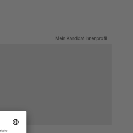
Mein Kandidat:innenprofil