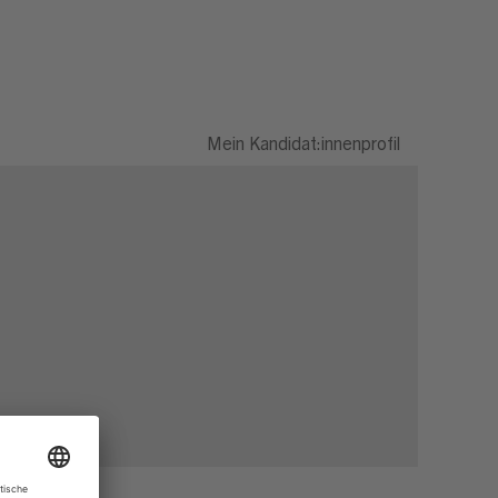
Mein Kandidat:innenprofil