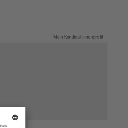
Mein Kandidat:innenprofil