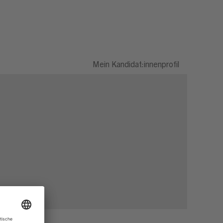
Mein Kandidat:innenprofil