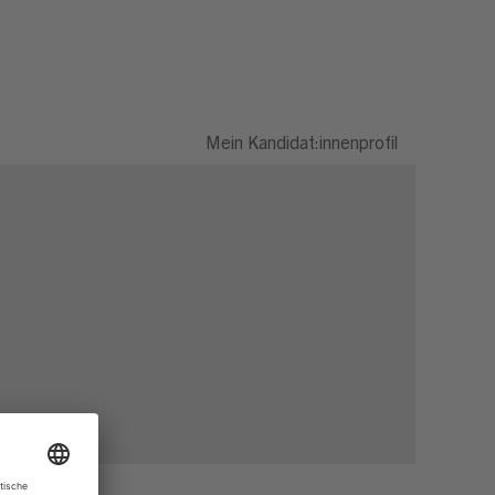
Mein Kandidat:innenprofil