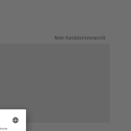
Mein Kandidat:innenprofil