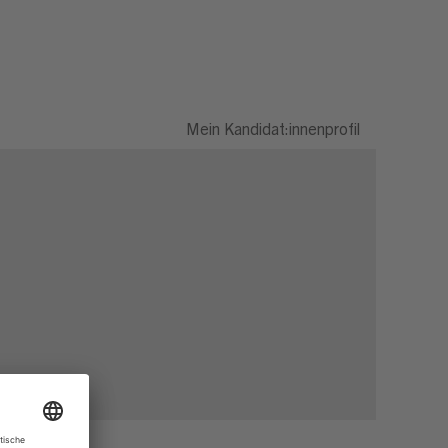
Mein Kandidat:innenprofil