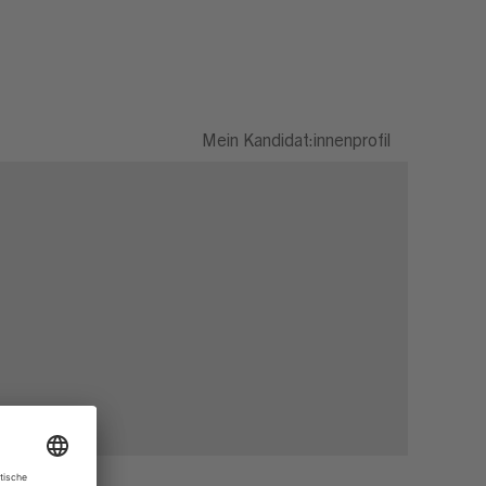
Mein Kandidat:innenprofil