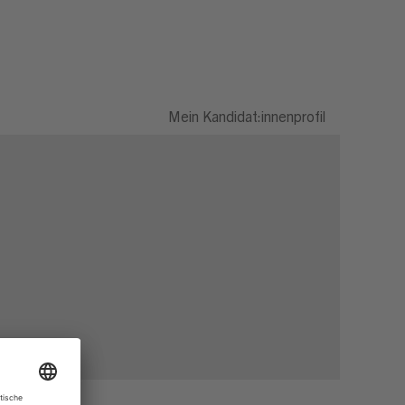
Mein Kandidat:innenprofil