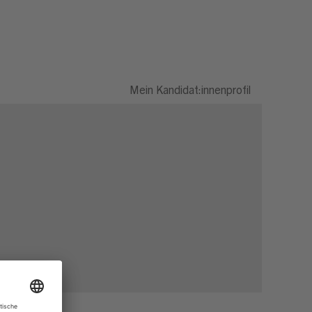
Mein Kandidat:innenprofil