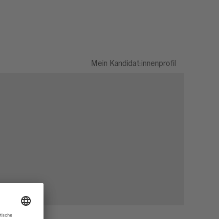
Mein Kandidat:innenprofil