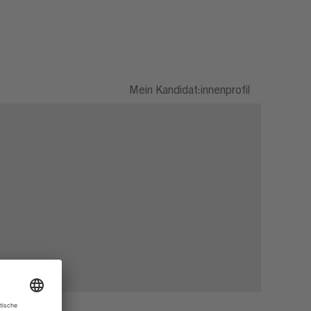
Mein Kandidat:innenprofil