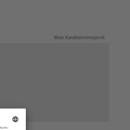
Mein Kandidat:innenprofil