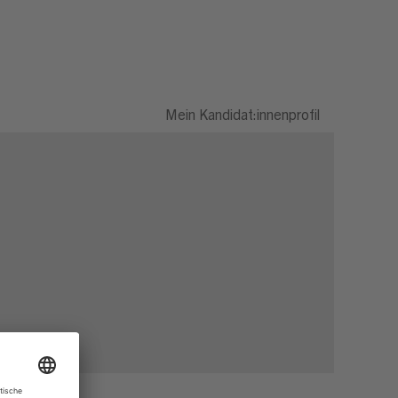
Mein Kandidat:innenprofil