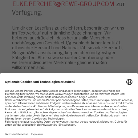
ELKE.PERCHER@REWE-GROUP.COM
zur
Verfügung.
Um dir den Lesefluss zu erleichtern, beschränken wir uns
im Textverlauf auf männliche Bezeichnungen. Wir
betonen ausdrücklich, dass bei uns alle Menschen -
unabhängig von Geschlecht/geschlechtlicher Identität,
ethnischer Herkunft und Nationalität, sozialer Herkunft,
Religion/Weltanschauung, körperlicher und geistiger
Fähigkeiten, Alter sowie sexueller Orientierung oder
weiterer individueller Merkmale - gleichermaßen
willkommen sind.
Datenschutzhinweise
Impressum
Privatsphäre-Einstellungen