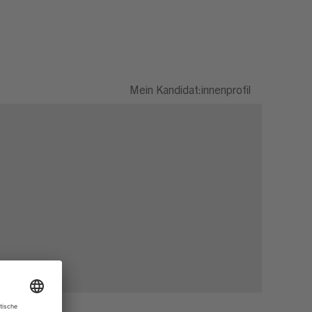
Mein Kandidat:innenprofil