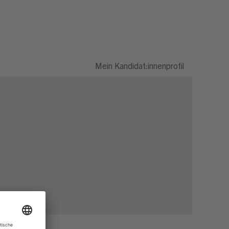
Mein Kandidat:innenprofil