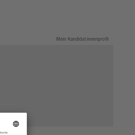
Mein Kandidat:innenprofil