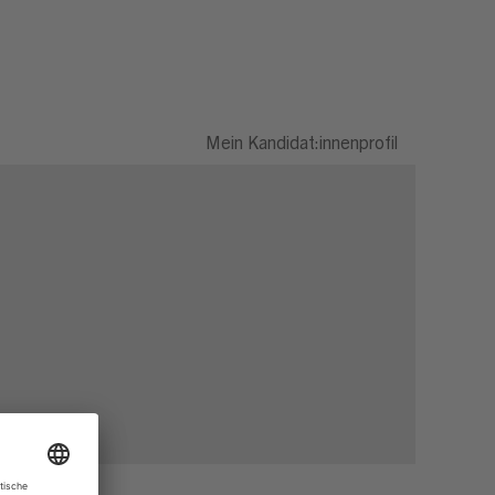
Mein Kandidat:innenprofil