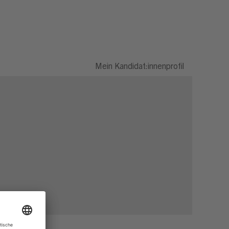
Mein Kandidat:innenprofil