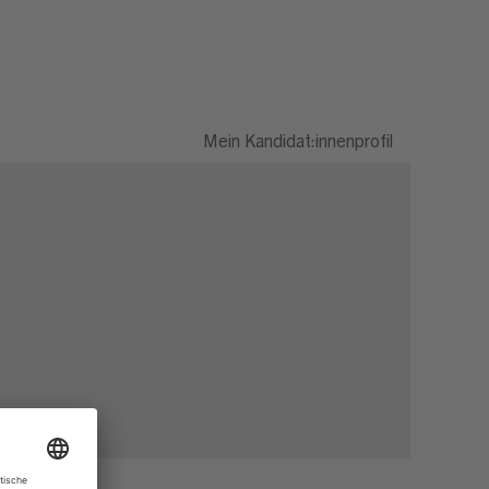
Mein Kandidat:innenprofil