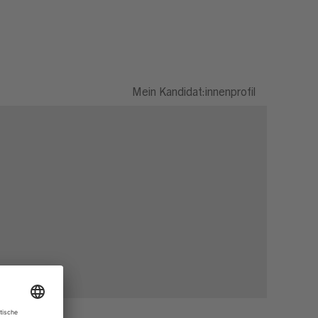
Mein Kandidat:innenprofil