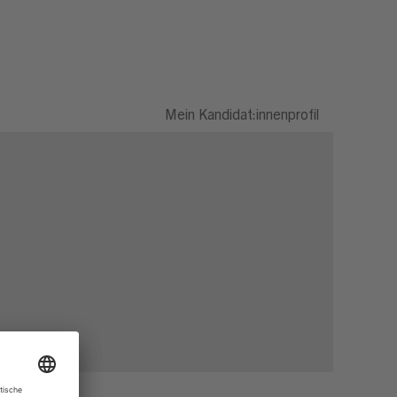
Mein Kandidat:innenprofil