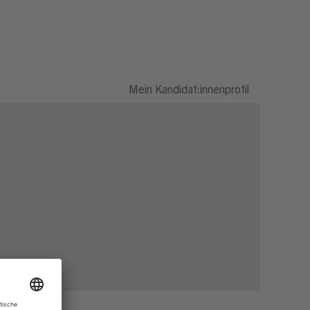
Mein Kandidat:innenprofil