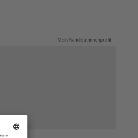
Mein Kandidat:innenprofil