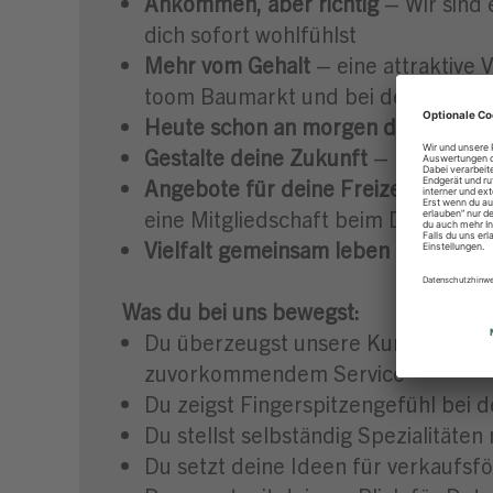
Ankommen, aber richtig
– Wir sind 
dich sofort wohlfühlst
Mehr vom Gehalt
– eine attraktive
toom Baumarkt und bei der DERT
Heute schon an morgen denken
– w
Gestalte deine Zukunft
– mit unser
Angebote für deine Freizeit
– wir b
eine Mitgliedschaft beim Deutsch
Vielfalt gemeinsam leben
– konzern
Was du bei uns bewegst:
Du überzeugst unsere Kund:innen 
zuvorkommendem Service
Du zeigst Fingerspitzengefühl bei
Du stellst selbständig Spezialität
Du setzt deine Ideen für verkau