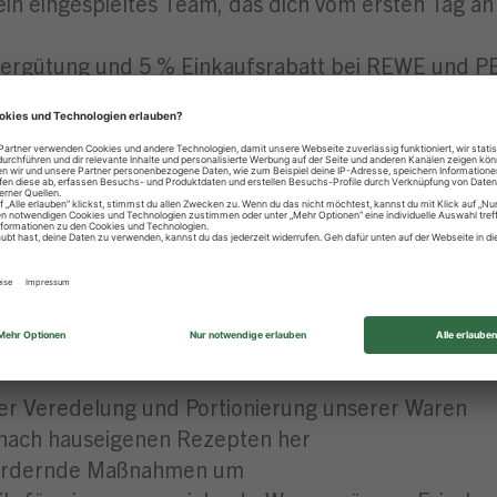
ein eingespieltes Team, das dich vom ersten Tag an 
 Vergütung und 5 % Einkaufsrabatt bei REWE und 
OUR Group
ir bieten dir tolle Angebote zur Altersvorsorge 
en umfassenden
Angeboten
an Seminaren, Coachi
ieten dir Vergünstigungen in Fitnessstudios, Rabat
en Jugendherbergswerk
weite und regionale Netzwerke wie z. B. unser L
mit einer ansprechenden Warenpräsentation, komp
 der Veredelung und Portionierung unserer Waren
en nach hauseigenen Rezepten her
fsfördernde Maßnahmen um