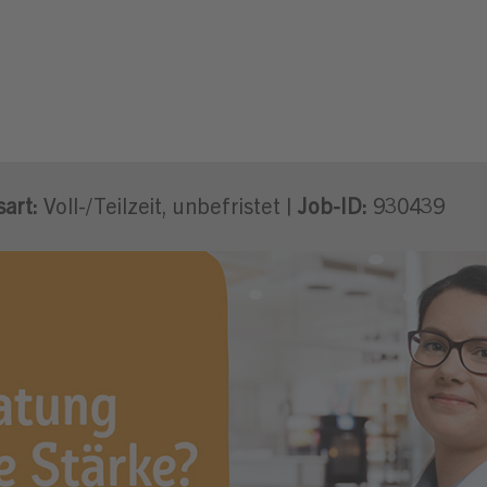
Quereinsteiger Frischetheke Metzger
art:
Voll-/Teilzeit, unbefristet |
Job-ID:
930439