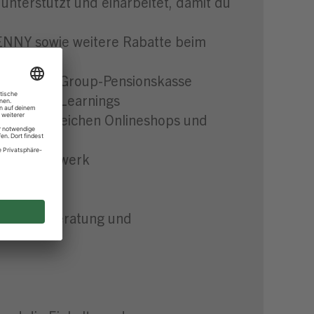
unterstützt und einarbeitet, damit du
PENNY sowie weitere Rabatte beim
in der REWE Group-Pensionskasse
ngs und E-Learnings
te bei zahlreichen Onlineshops und
GBTIQ-Netzwerk
etenter Beratung und