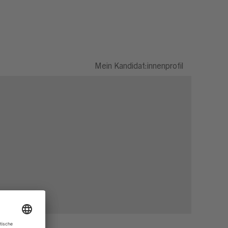
Mein Kandidat:innenprofil