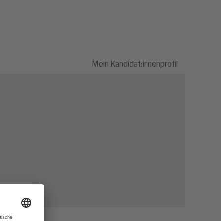
Mein Kandidat:innenprofil