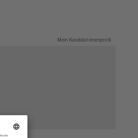
Mein Kandidat:innenprofil