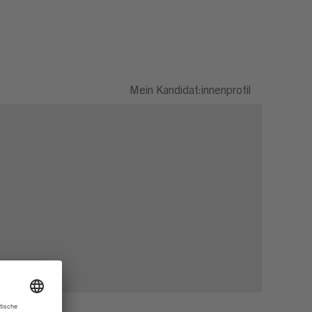
Mein Kandidat:innenprofil