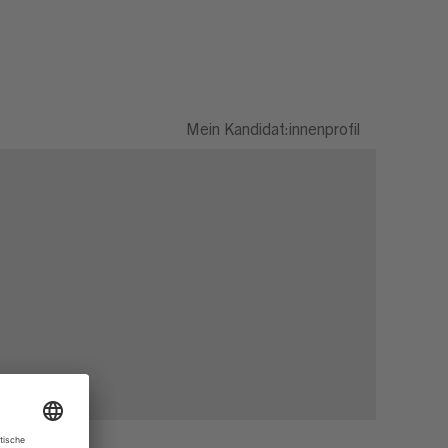
Mein Kandidat:innenprofil