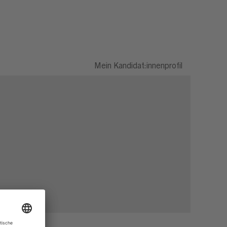
Mein Kandidat:innenprofil